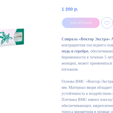
1 200
р.
Out of stock
Спираль «Вектор Экстра» 
контрацептив последнего пок
медь и серебро
, обеспечива
беременности в течение 5 ле
женщин, может применяться 
изгнания.
Основа ВМС «Вектор-Экстра»
мм. Материал якоря обладает
устойчивость к воздействию 
Плечики ВМС имеют изогнут
обеспечивающих закрепление
тонуса миометрия в первые 