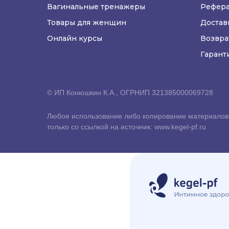
Вагинальные тренажеры
Рефера
Товары для женщин
Достав
Онлайн курсы
Возвра
Гарант
© ИП Конюшкин К.А., ОГРНИП 321385000069728
Любое использование либо копирование материалов 
только со ссылкой на источник: www.kegel-pf.ru