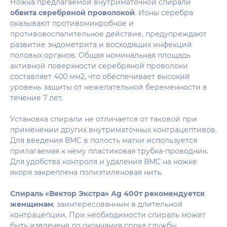
Ножка предлагаемой внутриматочной спирали
обвита серебряной проволокой
. Ионы серебра
оказывают противомикробное и
противовоспалительное действие, предупреждают
развитие эндометрита и восходящих инфекций
половых органов. Общая номинальная площадь
активной поверхности серебряной проволоки
составляет 400 мм2, что обеспечивает высокий
уровень защиты от нежелательной беременности в
течение 7 лет.
Установка спирали не отличается от таковой при
применении других внутриматочных контрацептивов.
Для введения ВМС в полость матки используется
прилагаемая к нему пластиковая трубка-проводник.
Для удобства контроля и удаления ВМС на ножке
якоря закреплена полиэтиленовая нить.
Спираль «Вектор Экстра» Аg 400т рекомендуется
женщинам
, заинтересованным в длительной
контрацепции. При необходимости спираль может
быть извлечена до окончания срока службы.