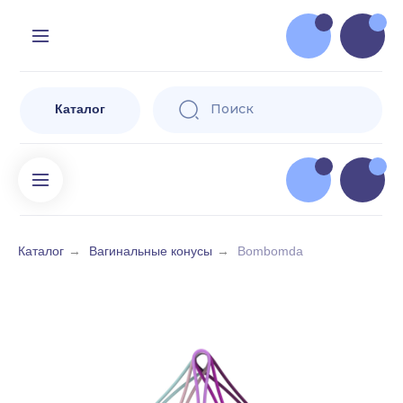
Доставляе
=
и за ее п
Поиск
Избранное
Кор
Пр
Поиск
Каталог
Каталог
→
Вагинальные конусы
→
Bombomda