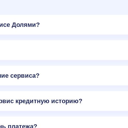
висе Долями?
ние сервиса?
ервис кредитную историю?
нь платежа?