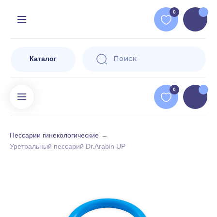
Доставляе
=
0
и за ее п
Поиск
Избранное
Кор
Пр
Поиск
Каталог
0
Пессарии гинекологические
→
Уретральный пессарий Dr.Arabin UP