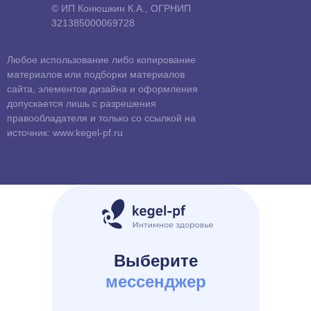
© ИП Конюшкин К.А., ОГРНИП
321385000069728
Любое использование либо копирование
материалов или подборки материалов
сайта, элементов дизайна и оформления
допускается лишь с разрешения
правообладателя и только со ссылкой на
источник: www.kegel-pf.ru
Выберите
мессенджер