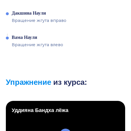
Дакшина Наули
Вращение жгута вправо
Вама Наули
Вращение жгута влево
Упражнение
из курса:
Уддияна Бандха лёжа