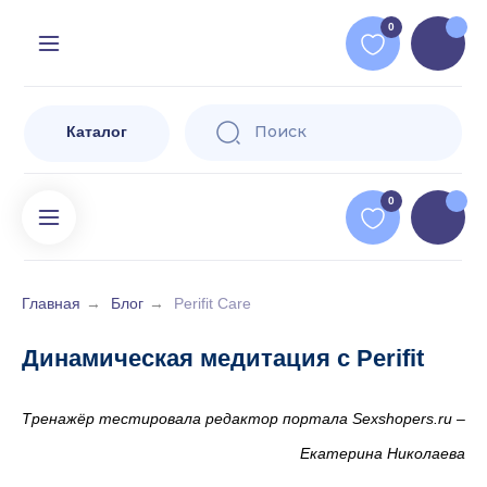
Доставляе
=
0
и за ее п
Поиск
Избранное
Кор
Пр
Поиск
Каталог
0
Главная
→
Блог
→
Perifit Care
Динамическая медитация с Perifit
Тренажёр тестировала редактор портала Sexshopers.ru –
Екатерина Николаева